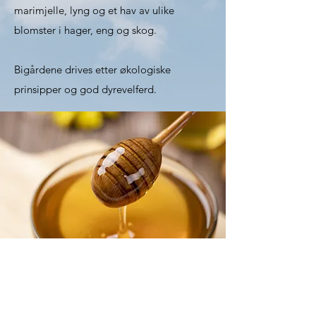
marimjelle, lyng og et hav av ulike
blomster i hager, eng og skog.
Bigårdene drives etter økologiske
prinsipper og god dyrevelferd.
Honningen
Honningen vår er slynget og tappet i tråd
med gode håndverkstradisjoner, og er