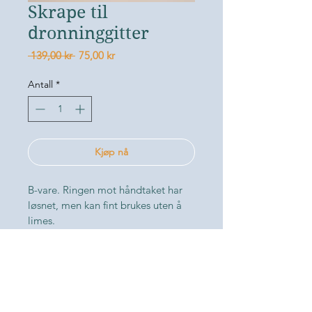
Skrape til
dronninggitter
Vanlig
Salgspris
 139,00 kr 
75,00 kr
pris
Antall
*
Kjøp nå
B-vare. Ringen mot håndtaket har 
løsnet, men kan fint brukes uten å 
limes.
Du fjerner lett voks og propolis fra 
dronninggitteret med dette enkle 
og effektive verktøyet. Skrapen har 
en rillet og en skarp side som gjør 
dette til et multi-verktøy. 