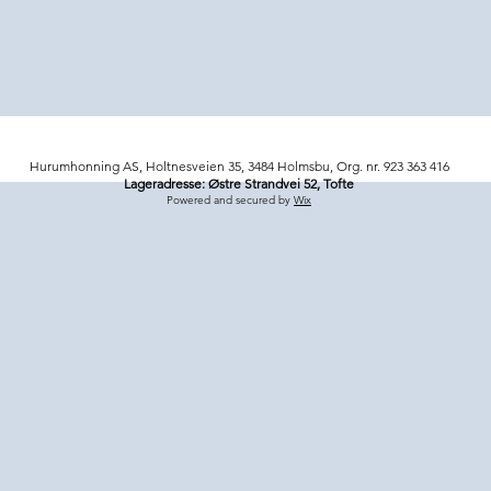
Hurumhonning AS, Holtnesveien 35, 3484 Holmsbu, Org. nr. 923 363 416
Lageradresse: Østre Strandvei 52, Tofte
Powered and secured by
Wix